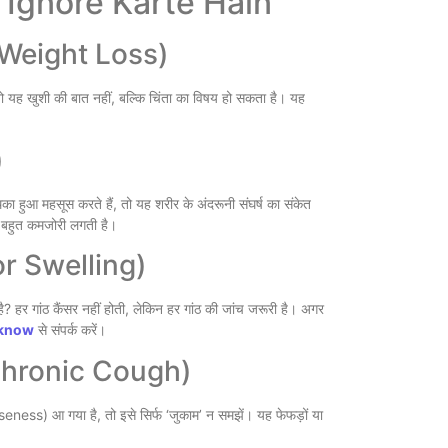
 Ignore Karte Hain
 Weight Loss)
Obesity and
Should Know
ह खुशी की बात नहीं, बल्कि चिंता का विषय हो सकता है। यह
Harshvardh
August 5, 
)
 हुआ महसूस करते हैं, तो यह शरीर के अंदरूनी संघर्ष का संकेत
को बहुत कमजोरी लगती है।
s or Swelling)
? हर गांठ कैंसर नहीं होती, लेकिन हर गांठ की जांच जरूरी है। अगर
cknow
से संपर्क करें।
क्या हर गांठ 
चाहिए
 (Chronic Cough)
August 3, 
ness) आ गया है, तो इसे सिर्फ ‘जुकाम’ न समझें। यह फेफड़ों या