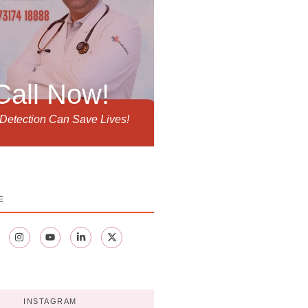
Call Now!
 Detection Can Save Lives!
E
INSTAGRAM