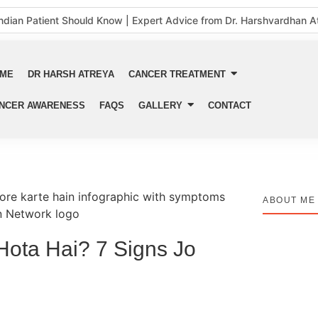
ndian Patient Should Know | Expert Advice from Dr. Harshvardhan A
ब चिंता करनी चाहिए
 Myths vs Medical Facts
कारण, लक्षण और बचाव
ME
DR HARSH ATREYA
CANCER TREATMENT
026: Signs, Risk Factors, and Why Early Diagnosis Changes Every
NCER AWARENESS
FAQS
GALLERY
CONTACT
लौटी
ptoms, Causes, Stages, Treatment & Prevention Guide
और उपचार की संपूर्ण जानकारी
ancer Treatment Ke Liye Sahi Hospital Kaise Chune
d Bhi Cancer Treatment Ka Bill Kyun Aata Hai? Asli Sach Jo Har Fa
ABOUT ME
ota Hai? 7 Signs Jo