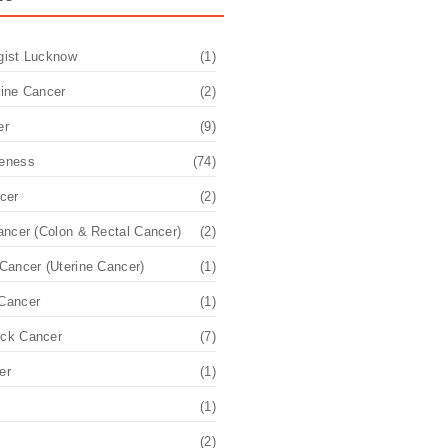
gist Lucknow
(1)
pine Cancer
(2)
er
(9)
eness
(74)
cer
(2)
ancer (Colon & Rectal Cancer)
(2)
Cancer (Uterine Cancer)
(1)
Cancer
(1)
ck Cancer
(7)
er
(1)
(1)
(2)