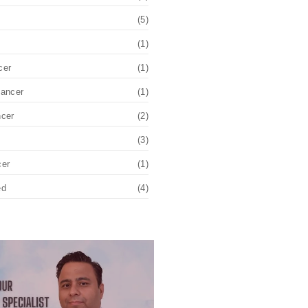
(5)
(1)
cer
(1)
Cancer
(1)
ncer
(2)
(3)
cer
(1)
ed
(4)