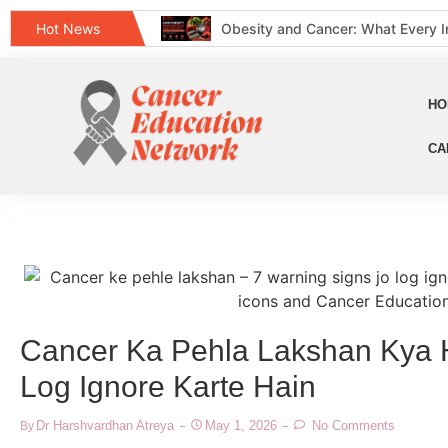
Obesity and Cancer: What Every I
Hot News
क्या हर गांठ (Lump) कैंसर होती है? जानिए क
Does Cancer Always Mean Death?
धूम्रपान न करने वालों में फेफड़ों का कैंसर: 
HO
World Head and Neck Cancer Day 2
CA
कीमो नहीं करवाया 8 महीने बाद स्टेज 4 लेकर 
World Lung Cancer Day 2026: Sym
ब्रेस्ट कैंसर: शुरुआती लक्षण, कारण, प्रकार 
Tata Memorial Nahi Ja Pa Rahe? C
Ayushman Bharat Card Hone Ke Baa
Cancer Ka Pehla Lakshan Kya H
Log Ignore Karte Hain
Dr Harshvardhan Atreya
May 1, 2026
No Comments
By