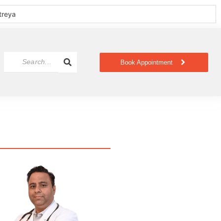
treya
Book Appointment
thing
mily Ko Pata Hona Chahiye