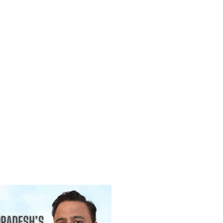
r Always Mean Death? Myths vs
cts
26