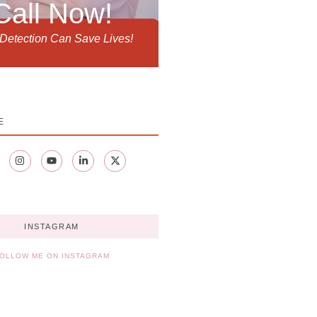
Call Now!
 Detection Can Save Lives!
E
INSTAGRAM
OLLOW ME ON INSTAGRAM