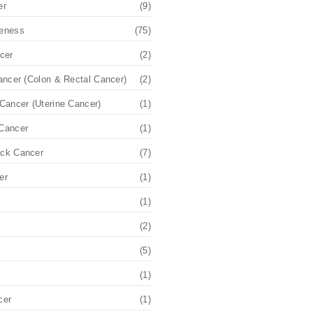
er
(9)
eness
(75)
cer
(2)
ancer (Colon & Rectal Cancer)
(2)
Cancer (Uterine Cancer)
(1)
Cancer
(1)
ck Cancer
(7)
er
(1)
(1)
(2)
(5)
(1)
cer
(1)