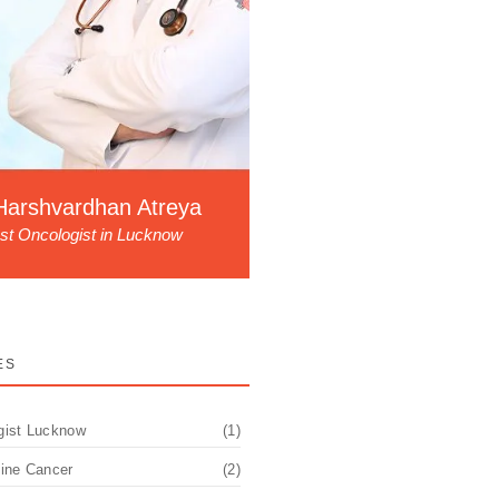
Harshvardhan Atreya
st Oncologist in Lucknow
ES
gist Lucknow
(1)
pine Cancer
(2)