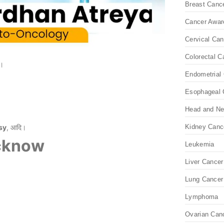
Breast Canc
Cancer Awar
Cervical Can
Colorectal C
ि।
Endometrial 
।
Esophageal 
Head and Ne
Kidney Canc
sy
, आदि।
Lucknow
Leukemia
Liver Cancer
Lung Cancer
Lymphoma
Ovarian Can