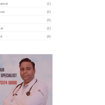
Cancer
(1)
ncer
(2)
(3)
cer
(1)
ed
(4)