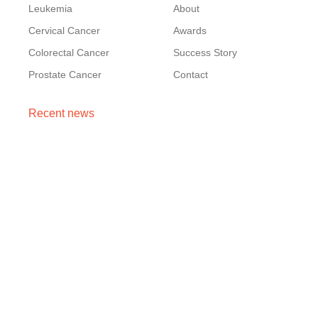
Leukemia
About
Cervical Cancer
Awards
Colorectal Cancer
Success Story
Prostate Cancer
Contact
Recent news
Cancer Stage 1, 2, 3, 4 का असली मतलब — Stage 4 =
नक्शा, मौत का फ़रमान नहीं